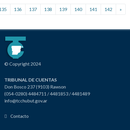
135
136
137
138
139
140
141
142
»
© Copyright 2024
TRIBUNAL DE CUENTAS
Don Bosco 237 (9103) Rawson
(054-0280) 4484711 / 4481853 / 4481489
info@tcchubut.gov.ar
Contacto