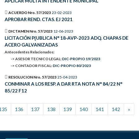
APLICAR MULTA INTENDENTE MUNICIPAL
ACUERDO Nro. 57/2023
23-02-2023
APROBAR REND. CTAS. EJ 2021
DICTAMEN Nro. 57/2023
12-06-2023
LICITACIÓN P{UBLICA N° 18-AVP-2023 ADQ. CHAPAS DE
ACERO GALVANIZADAS
Antecedentes Relacionados:
-> ASESOR TECNICO LEGAL:
DIC-PROPIO 19/2023
-> CONTADOR FISCAL:
DIC-PROPIO 80/2023
RESOLUCION Nro. 57/2023
25-04-2023
CONMINAR A LOS RESP. A DAR RTA NOTA N° 84/22 N°
85/22 F12
135
136
137
138
139
140
141
142
»