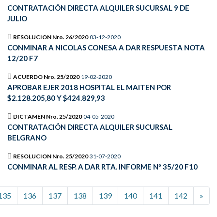
CONTRATACIÓN DIRECTA ALQUILER SUCURSAL 9 DE
JULIO
RESOLUCION Nro. 26/2020
03-12-2020
CONMINAR A NICOLAS CONESA A DAR RESPUESTA NOTA
12/20 F7
ACUERDO Nro. 25/2020
19-02-2020
APROBAR EJER 2018 HOSPITAL EL MAITEN POR
$2.128.205,80 Y $424.829,93
DICTAMEN Nro. 25/2020
04-05-2020
CONTRATACIÓN DIRECTA ALQUILER SUCURSAL
BELGRANO
RESOLUCION Nro. 25/2020
31-07-2020
CONMINAR AL RESP. A DAR RTA. INFORME Nº 35/20 F10
135
136
137
138
139
140
141
142
»